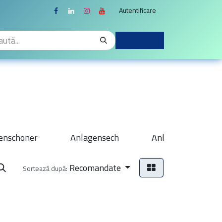
Autentificare
enschoner
Anlagensech
Anlagenspitze
Recomandate
Sortează după: