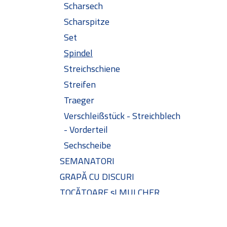
Scharsech
Scharspitze
Set
Spindel
Streichschiene
Streifen
Traeger
Verschleißstück - Streichblech
- Vorderteil
Sechscheibe
SEMANATORI
GRAPĂ CU DISCURI
TOCĂTOARE șI MULCHER
SURUBURI
VOGEL & NOOT SPARE