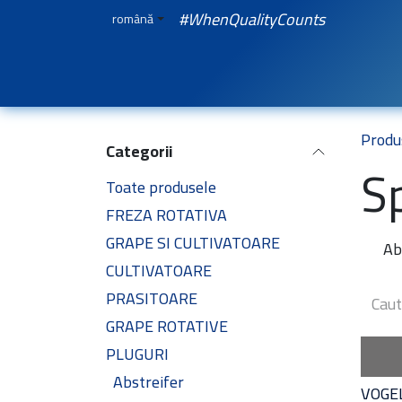
Sari la conținut
#WhenQualityCounts
română
Acasă
WEBSHOP
Spare Parts
iQuali
Produ
Categorii
S
Toate produsele
FREZA ROTATIVA
GRAPE SI CULTIVATOARE
Ab
CULTIVATOARE
PRASITOARE
GRAPE ROTATIVE
PLUGURI
Abstreifer
VOGE