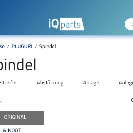
ty Levels
The Company
Hilfe
se
PLUGURI
Spindel
pindel
streifer
Abstützung
Anlage
Anlag
ORIGINAL
L & NOOT