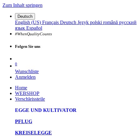
Zum Inhalt springen
Deutsch
English (US)
Français
Deutsch
Język polski
română
русский
язык
Español
#WhenQualityCounts
Folgen Sie uns
0
Wunschliste
Anmelden
Home
WEBSHOP
Verschleissteile
EGGE UND KULTIVATOR
PFLUG
KREISELEGGE