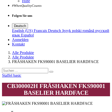
Hilfe
#WhenQualityCounts
Folgen Sie uns
Deutsch
English (US)
Français
Deutsch
Język polski
română
русский
язык
Español
Anmelden
Kontakt
Alle Produkte
Alle Produkte
FRÄSHAKEN FKS90001 BASELIER HARDFACE
Staffel basic
CB300002H
FRÄSHAKEN FKS90001
BASELIER HARDFACE