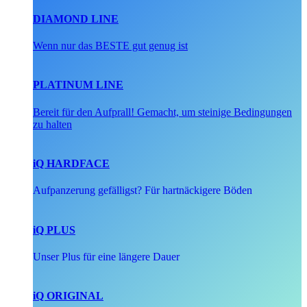
DIAMOND LINE
Wenn nur das BESTE gut genug ist
PLATINUM LINE
Bereit für den Aufprall! Gemacht, um steinige Bedingungen
zu halten
iQ HARDFACE
Aufpanzerung gefälligst? Für hartnäckigere Böden
iQ PLUS
Unser Plus für eine längere Dauer
iQ ORIGINAL