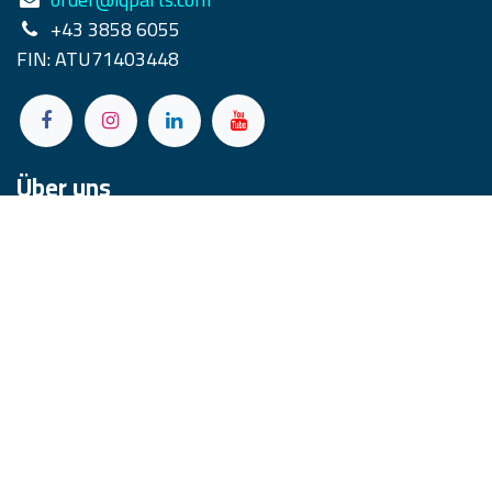
+43 3858 6055
FIN: ATU71403448
Über uns
Unser engagiertes Team aus der österreichischen
Stadt Wartberg am Mürztal setzt sich dafür ein,
erstklassige Ersatz- und Verschleißteile für
Bodenmaschinen bereitzustellen. Wir legen großen
Wert auf hohe Abriebfestigkeit und außergewöhnliche
Flexibilität in unserem Kundenservice.