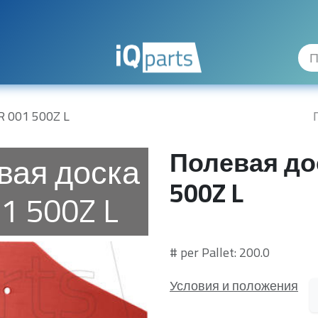
uality Levels
The Company
Hilfe
 001 500Z L
Полевая до
вая доска
500Z L
1 500Z L
# per Pallet: 200.0
Условия и положения