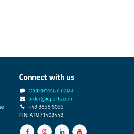
Connect with us
Свяжитесь с нами
order@iqparts.com
We
+43 3858 6055
FIN: ATU71403448