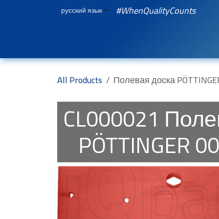
Перейти к содержимому
#WhenQualityCounts
русский язык
Главная
WEBSHOP
Spare Parts
iQ
All Products
Полевая доска PÖTTINGER
CL000021
Поле
PÖTTINGER 00