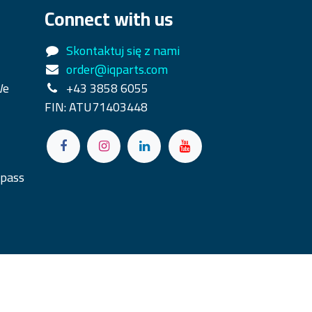
Connect with us
Skontaktuj się z nami
order@iqparts.com
We
+43 3858 6055
FIN: ATU71403448
rpass