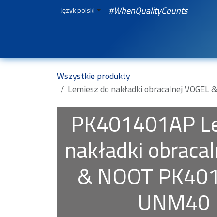
Skip to Content
#WhenQualityCounts
Język polski
Strona główna
WEBSHOP
Spare Parts
Wszystkie produkty
Lemiesz do nakładki obracalnej VOGE
PK401401AP
L
nakładki obraca
& NOOT PK401
UNM40 