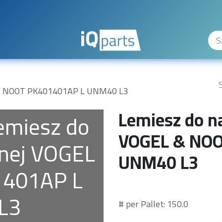
iQuality Levels
The Company
Hilfe
L & NOOT PK401401AP L UNM40 L3
Lemiesz do na
emiesz do
VOGEL & NOO
lnej VOGEL
UNM40 L3
401AP L
L3
# per Pallet: 150.0