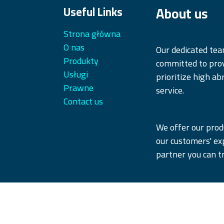
About us
Useful Links
Strona główna
O nas
Our dedicated te
Produkty
committed to prov
Usługi
prioritize high ab
Prawne
service.
Contact us
We offer our produ
our customers' ex
partner you can tr
Copyright © iQParts Beyne GmbH