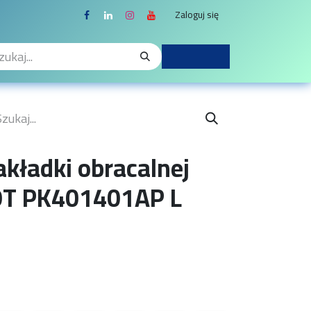
Zaloguj się
kładki obracalnej
T PK401401AP L